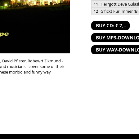
11
Herrgott Deva Gulas
12
G'fickt Für Immer (Bi
BUY CD: € 7,–
BUY MP3-DOWNLOA
BUY WAV-DOWNLOA
s, David Pfister, Robewrt Zikmund -
und musicians - cover some of their
iennese morbid and funny way