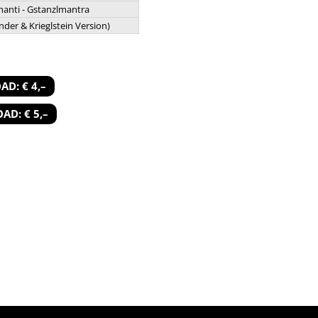
hanti - Gstanzlmantra
nder & Krieglstein Version)
D: € 4,–
D: € 5,–