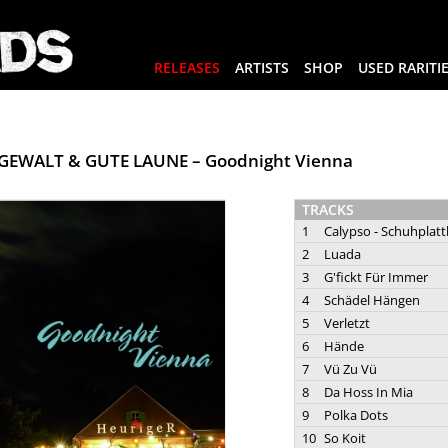
RELEASES
ARTISTS
SHOP
USED RARITI
GEWALT & GUTE LAUNE – Goodnight Vienna
TRACKS
1
Calypso - Schuhplat
2
Luada
3
G'fickt Für Immer
4
Schädel Hängen
5
Verletzt
6
Hände
7
Vü Zu Vü
8
Da Hoss In Mia
9
Polka Dots
10
So Koit